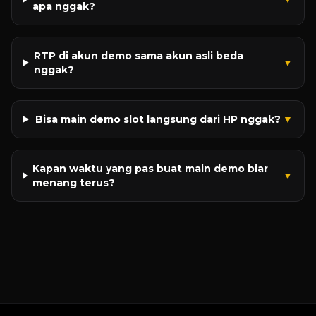
apa nggak?
RTP di akun demo sama akun asli beda
▼
nggak?
Bisa main demo slot langsung dari HP nggak?
▼
Kapan waktu yang pas buat main demo biar
▼
menang terus?