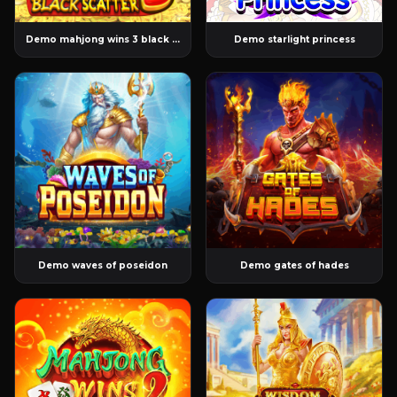
Demo mahjong wins 3 black scatter
Demo starlight princess
Demo waves of poseidon
Demo gates of hades