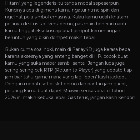
Hitam" yang legendaris itu tanpa modal sepeserpun.
Kuncinya ada di gimana kamu ngatur ritme spin dan
ngelihat pola simbol emasnya. Kalau kamu udah khatam
polanya di
situs slot
versi demo, pas main beneran nanti
kamu tinggal eksekusi aja buat jemput kemenangan
beruntun yang bikin dompet makin tebal.
Bukan cuma soal hoki, main di Parlay4D juga kerasa beda
karena aksesnya yang enteng banget di HP, cocok buat
kamu yang suka mabar sambil santai. Jangan lupa juga
sering-sering cek RTP (Return to Player) yang update tiap
jam biar tahu game mana yang lagi 'open' kasih jackpot.
Dengan modal riset di slot demo dan pantau jam gacor,
peluang kamu buat dapet Maxwin sensasional di tahun
2026 ini makin kebuka lebar. Gas terus, jangan kasih kendor!